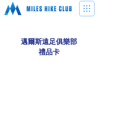
邁爾斯遠足俱樂部
禮品卡